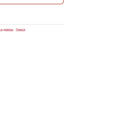
ся домены
·
Прокси