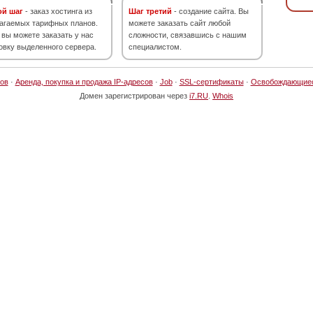
ой шаг
- заказ хостинга из
Шаг третий
- создание сайта. Вы
агаемых тарифных планов.
можете заказать сайт любой
 вы можете заказать у нас
сложности, связавшись с нашим
овку выделенного сервера.
специалистом.
ов
·
Аренда, покупка и продажа IP-адресов
·
Job
·
SSL-сертификаты
·
Освобождающие
Домен зарегистрирован через
i7.RU
.
Whois