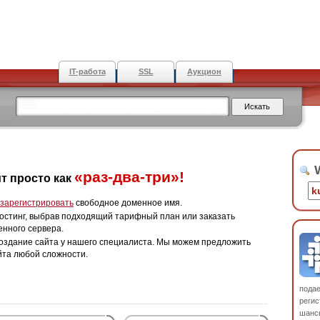
IT-работа
SSL
Аукцион
W
«раз-два-три»!
т просто как
зарегистрировать
свободное доменное имя.
остинг, выбрав подходящий тарифный план или заказать
енного сервера.
оздание сайта у нашего специалиста. Мы можем предложить
йта любой сложности.
пода
регис
шанс